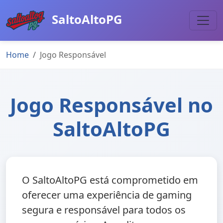
SaltoAltoPG
Home
Jogo Responsável
Jogo Responsável no
SaltoAltoPG
O SaltoAltoPG está comprometido em
oferecer uma experiência de gaming
segura e responsável para todos os