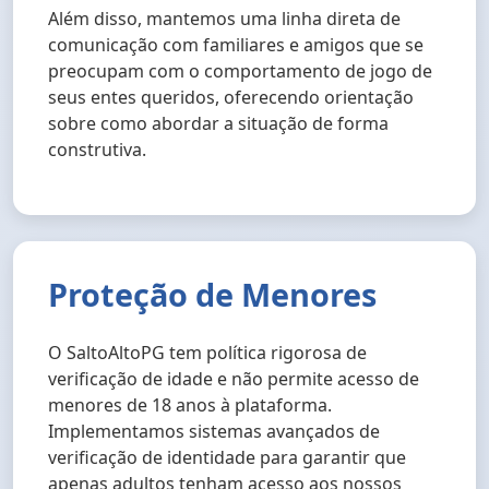
Além disso, mantemos uma linha direta de
comunicação com familiares e amigos que se
preocupam com o comportamento de jogo de
seus entes queridos, oferecendo orientação
sobre como abordar a situação de forma
construtiva.
Proteção de Menores
O SaltoAltoPG tem política rigorosa de
verificação de idade e não permite acesso de
menores de 18 anos à plataforma.
Implementamos sistemas avançados de
verificação de identidade para garantir que
apenas adultos tenham acesso aos nossos