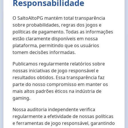
Responsabilidade
O SaltoAltoPG mantém total transparência
sobre probabilidades, regras dos jogos e
políticas de pagamento. Todas as informações
estão claramente disponíveis em nossa
plataforma, permitindo que os usuários
tomem decisões informadas.
Publicamos regularmente relatórios sobre
nossas iniciativas de jogo responsável e
resultados obtidos. Essa transparência faz
parte do nosso compromisso em manter os
mais altos padrões éticos na indústria de
gaming.
Nossa auditoria independente verifica
regularmente a efetividade de nossas políticas
e ferramentas de jogo responsável, garantindo