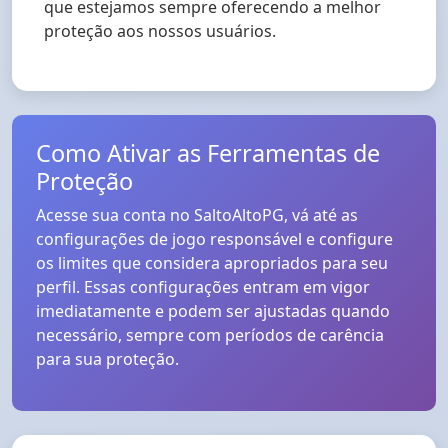
que estejamos sempre oferecendo a melhor
proteção aos nossos usuários.
Como Ativar as Ferramentas de
Proteção
Acesse sua conta no SaltoAltoPG, vá até as
configurações de jogo responsável e configure
os limites que considera apropriados para seu
perfil. Essas configurações entram em vigor
imediatamente e podem ser ajustadas quando
necessário, sempre com períodos de carência
para sua proteção.