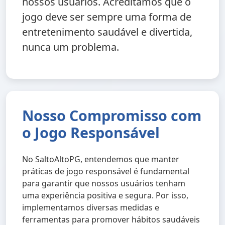
nossos usuários. Acreditamos que o
jogo deve ser sempre uma forma de
entretenimento saudável e divertida,
nunca um problema.
Nosso Compromisso com
o Jogo Responsável
No SaltoAltoPG, entendemos que manter
práticas de jogo responsável é fundamental
para garantir que nossos usuários tenham
uma experiência positiva e segura. Por isso,
implementamos diversas medidas e
ferramentas para promover hábitos saudáveis