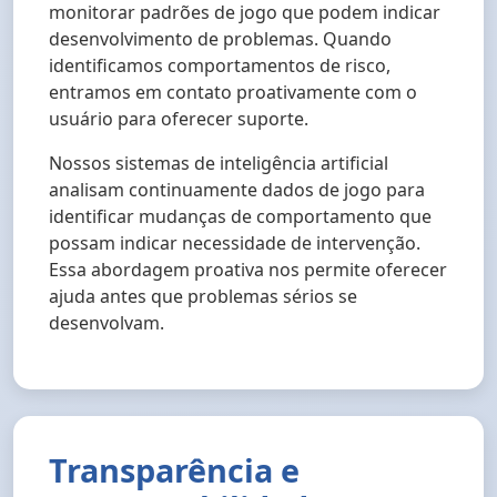
monitorar padrões de jogo que podem indicar
desenvolvimento de problemas. Quando
identificamos comportamentos de risco,
entramos em contato proativamente com o
usuário para oferecer suporte.
Nossos sistemas de inteligência artificial
analisam continuamente dados de jogo para
identificar mudanças de comportamento que
possam indicar necessidade de intervenção.
Essa abordagem proativa nos permite oferecer
ajuda antes que problemas sérios se
desenvolvam.
Transparência e