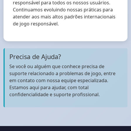
responsável para todos os nossos usuários.
Continuamos evoluindo nossas práticas para
atender aos mais altos padrões internacionais
de jogo responsável.
Precisa de Ajuda?
Se você ou alguém que conhece precisa de
suporte relacionado a problemas de jogo, entre
em contato com nossa equipe especializada.
Estamos aqui para ajudar, com total
confidencialidade e suporte profissional.