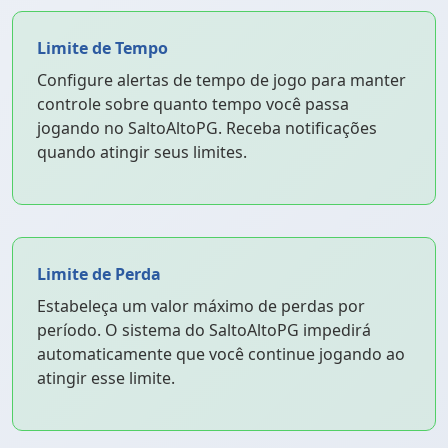
Limite de Tempo
Configure alertas de tempo de jogo para manter
controle sobre quanto tempo você passa
jogando no SaltoAltoPG. Receba notificações
quando atingir seus limites.
Limite de Perda
Estabeleça um valor máximo de perdas por
período. O sistema do SaltoAltoPG impedirá
automaticamente que você continue jogando ao
atingir esse limite.