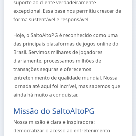
suporte ao cliente verdadeiramente
excepcional. Essa base nos permitiu crescer de
forma sustentável e responsável.
Hoje, o SaltoAltoPG é reconhecido como uma
das principais plataformas de jogos online do
Brasil. Servimos milhares de jogadores
diariamente, processamos milhões de
transações seguras e oferecemos
entretenimento de qualidade mundial. Nossa
jornada até aqui foi incrível, mas sabemos que
ainda há muito a conquistar.
Missão do SaltoAltoPG
Nossa missão é clara e inspiradora:
democratizar o acesso ao entretenimento