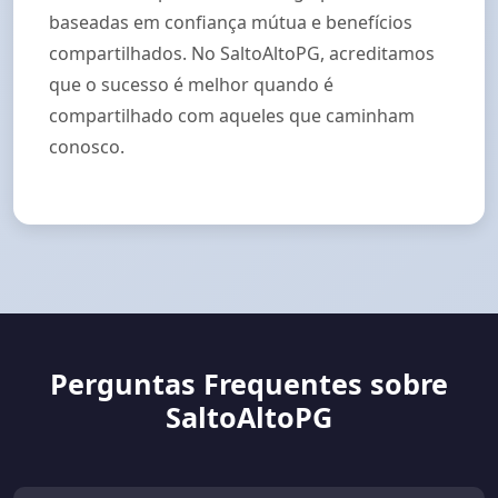
baseadas em confiança mútua e benefícios
compartilhados. No SaltoAltoPG, acreditamos
que o sucesso é melhor quando é
compartilhado com aqueles que caminham
conosco.
Perguntas Frequentes sobre
SaltoAltoPG