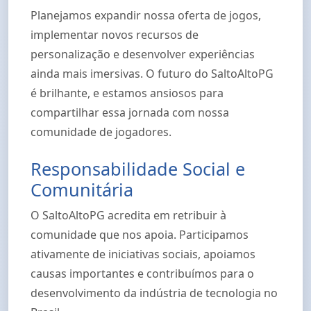
Planejamos expandir nossa oferta de jogos,
implementar novos recursos de
personalização e desenvolver experiências
ainda mais imersivas. O futuro do SaltoAltoPG
é brilhante, e estamos ansiosos para
compartilhar essa jornada com nossa
comunidade de jogadores.
Responsabilidade Social e
Comunitária
O SaltoAltoPG acredita em retribuir à
comunidade que nos apoia. Participamos
ativamente de iniciativas sociais, apoiamos
causas importantes e contribuímos para o
desenvolvimento da indústria de tecnologia no