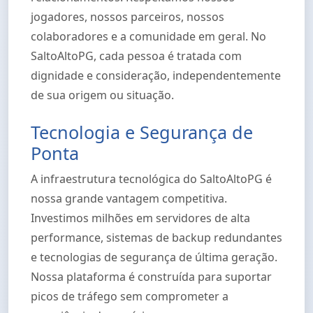
jogadores, nossos parceiros, nossos
colaboradores e a comunidade em geral. No
SaltoAltoPG, cada pessoa é tratada com
dignidade e consideração, independentemente
de sua origem ou situação.
Tecnologia e Segurança de
Ponta
A infraestrutura tecnológica do SaltoAltoPG é
nossa grande vantagem competitiva.
Investimos milhões em servidores de alta
performance, sistemas de backup redundantes
e tecnologias de segurança de última geração.
Nossa plataforma é construída para suportar
picos de tráfego sem comprometer a