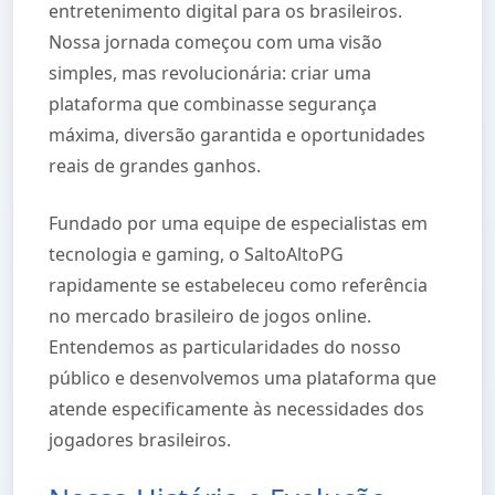
entretenimento digital para os brasileiros.
Nossa jornada começou com uma visão
simples, mas revolucionária: criar uma
plataforma que combinasse segurança
máxima, diversão garantida e oportunidades
reais de grandes ganhos.
Fundado por uma equipe de especialistas em
tecnologia e gaming, o SaltoAltoPG
rapidamente se estabeleceu como referência
no mercado brasileiro de jogos online.
Entendemos as particularidades do nosso
público e desenvolvemos uma plataforma que
atende especificamente às necessidades dos
jogadores brasileiros.