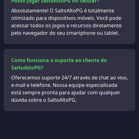
Posso jogar SaltoAltoPG no celular?
Absolutamente! O SaltoAltoPG é totalmente
otimizado para dispositivos móveis. Você pode
acessar todos os jogos e recursos diretamente
pelo navegador do seu smartphone ou tablet.
Como funciona o suporte ao cliente do
SaltoAltoPG?
Oferecemos suporte 24/7 através de chat ao vivo,
e-mail e telefone. Nossa equipe especializada
está sempre pronta para ajudar com qualquer
dúvida sobre o SaltoAltoPG.