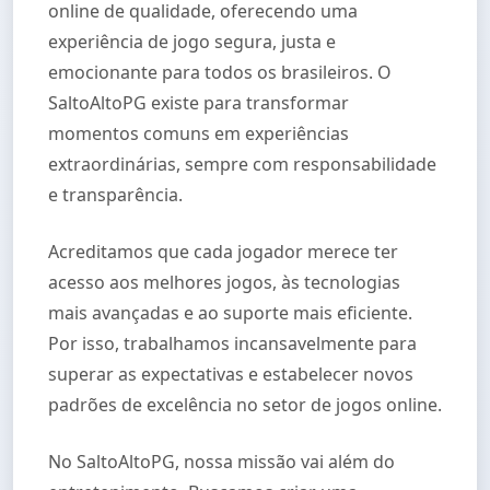
online de qualidade, oferecendo uma
experiência de jogo segura, justa e
emocionante para todos os brasileiros. O
SaltoAltoPG existe para transformar
momentos comuns em experiências
extraordinárias, sempre com responsabilidade
e transparência.
Acreditamos que cada jogador merece ter
acesso aos melhores jogos, às tecnologias
mais avançadas e ao suporte mais eficiente.
Por isso, trabalhamos incansavelmente para
superar as expectativas e estabelecer novos
padrões de excelência no setor de jogos online.
No SaltoAltoPG, nossa missão vai além do