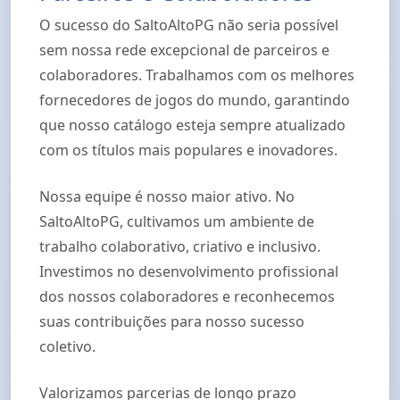
O sucesso do SaltoAltoPG não seria possível
sem nossa rede excepcional de parceiros e
colaboradores. Trabalhamos com os melhores
fornecedores de jogos do mundo, garantindo
que nosso catálogo esteja sempre atualizado
com os títulos mais populares e inovadores.
Nossa equipe é nosso maior ativo. No
SaltoAltoPG, cultivamos um ambiente de
trabalho colaborativo, criativo e inclusivo.
Investimos no desenvolvimento profissional
dos nossos colaboradores e reconhecemos
suas contribuições para nosso sucesso
coletivo.
Valorizamos parcerias de longo prazo